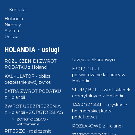
formularza.
Czy byłeś(aś) w związku małżeńskim ?
*
ZWROT PODATKU z Holandii Kuźnia Raciborska
Kontakt
7. Złóż wniosek o jego potwierdzenie w swoim
Urzędzie Skarbowym.
NIE
Holandia
ZWROT PODATKU z Holandii Głogówek
Niemcy
Kliknij
TUTAJ
aby zobaczyć wzór prawidłowo
TAK
Austria
ZWROT PODATKU z Holandii Gorzów Wielkopolski
wypełnionego formularza UE/WE
Zaświadczenie o
Polska
dochodach
do rozliczenia podatku na terenie Holandii i
Naciśnij przycisk aby przesłać formularz
uzyskania jego zwrotu.
HOLANDIA - usługi
WYŚLIJ
Żeby otrzymać potwierdzony formularz UE/WE
Zaświadczenie o dochodach
musisz w pierwszej
Urzędzie Skarbowym
ROZLICZENIE i ZWROT
*
kolejności rozliczyć dochody z Holandii w Polsce,
PODATKU z Holandii
E301 / PD U1 -
zgłaszając je do Urzędu Skarbowego na formularzu PIT
Wyrażam zgodę na przetwarzanie danych osobowych.
potwierdzanie lat pracy w
KALKULATOR - oblicz
TUTAJ pełna treść zgody
.
36 i ZG.
Holandii
bezpłatnie swój zwrot
StiPP / BPL - zwrot składek
EXTRA ZWROT PODATKU
emerytalnych z Holandii
z Holandii
JAAROPGAAF - uzyskanie
ZWROT UBEZPIECZENIA
holenderskiej karty
z Holandii - ZORGTOESLAG
podatkowej
ZORGTOESLAG -
wstrzymanie
ROZŁĄKOWE z Holandii
PIT 36 ZG - rozliczenie
ZWROT PODATKU z