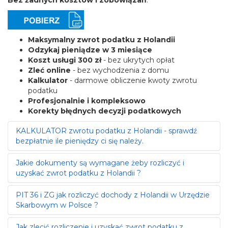
Maksymalny zwrot podatku z Holandii
Odzykaj pieniądze w 3 miesiące
Koszt usługi 300 zł
- bez ukrytych opłat
Zleć online
- bez wychodzenia z domu
Kalkulator
- darmowe obliczenie kwoty zwrotu
podatku
Profesjonalnie i kompleksowo
Korekty błędnych decyzji podatkowych
KALKULATOR zwrotu podatku z Holandii - sprawdź
bezpłatnie ile pieniędzy ci się należy.
Jakie dokumenty są wymagane żeby rozliczyć i
Profesjonalne obliczenie
uzyskać zwrot podatku z Holandii ?
Całkowicie bezpłatnie
Bez przesyłania żadnych dokumentów i
danych osobistych
PIT 36 i ZG jak rozliczyć dochody z Holandii w Urzędzie
Żeby wykonać rozliczenie i uzyskać zwrot podatku z
Skarbowym w Polsce ?
Holandii potrzebne ci będą następujące dokumenty:
Wypełnij
zwrot podatku z Holandii kalkulator aby
otrzymać:
HOLENDERSKA KARTA PODATKOWA
Jak zlecić rozliczenie i uzyskać zwrot podatku z
PIT 36 i PIT ZG