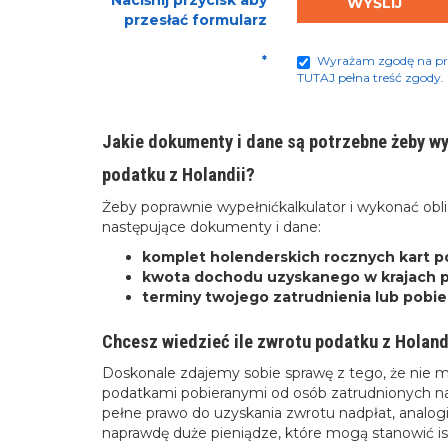
Naciśnij przycisk aby
WYŚLIJ
przesłać formularz
*
Wyrażam zgodę na pr
TUTAJ pełna treść zgody
.
Jakie dokumenty i dane są potrzebne żeby w
podatku z Holandii?
Żeby poprawnie wypełnić
kalkulator i wykonać ob
następujące dokumenty i dane:
komplet holenderskich rocznych kart 
kwota dochodu uzyskanego w krajach poz
terminy twojego zatrudnienia lub pobie
Chcesz wiedzieć ile zwrotu podatku z Holan
Doskonale zdajemy sobie sprawę z tego, że nie m
podatkami pobieranymi od osób zatrudnionych na 
pełne prawo do uzyskania zwrotu nadpłat, analogi
naprawdę duże pieniądze, które mogą stanowić 