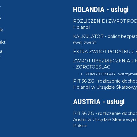
.
HOLANDIA - usługi
s
ROZLICZENIE i ZWROT POD
Holandii
ik
KALKULATOR - oblicz bezpłat
akt
swój zwrot
a
EXTRA ZWROT PODATKU z Ho
y
ZWROT UBEZPIECZENIA z Ho
- ZORGTOESLAG
ZORGTOESLAG - wstrzyman
PIT 36 ZG - rozliczenie doch
Holandii w Urzędzie Skarbow
AUSTRIA - usługi
PIT 36 ZG - rozliczenie docho
Austrii w Urzędzie Skarbowy
Polsce