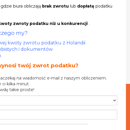
gdzie biura obliczają
brak zwrotu
lub
dopłatę
podatku
 kwoty zwroty podatku niż u konkurencji
.
czego my?
wej kwoty zwrotu podatku z Holandii
sobistych i dokumentów
ń
wynosi twój zwrot podatku?
zaczekaj na wiadomość e-mail z naszym obliczeniem.
 ci kilka minut.
wdę takie proste!