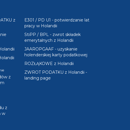
ATKU z
E301 / PD U1 - potwierdzanie lat
pracy w Holandii
nie
StiPP / BPL - zwrot składek
emerytalnych z Holandii
landii
JAAROPGAAF - uzyskanie
holenderskiej karty podatkowej
landii
ROZŁĄKOWE z Holandii
ie
ZWROT PODATKU z Holandii -
odów z
landing page
ym
du z
m w