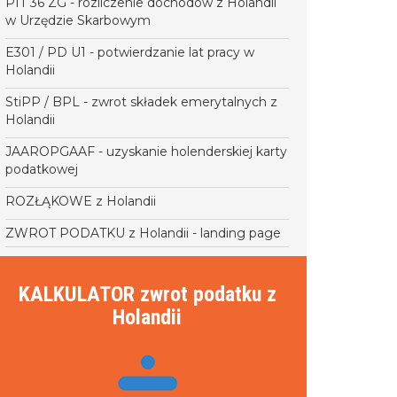
PIT 36 ZG - rozliczenie dochodów z Holandii
w Urzędzie Skarbowym
E301 / PD U1 - potwierdzanie lat pracy w
Holandii
StiPP / BPL - zwrot składek emerytalnych z
Holandii
JAAROPGAAF - uzyskanie holenderskiej karty
podatkowej
ROZŁĄKOWE z Holandii
ZWROT PODATKU z Holandii - landing page
KALKULATOR zwrot podatku z
Holandii