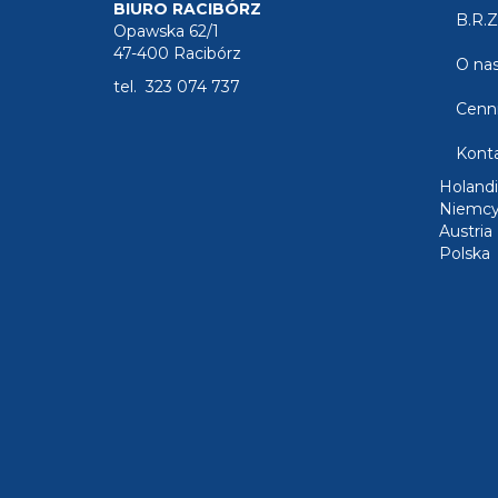
BIURO RACIBÓRZ
B.R.Z
Opawska 62/1
47-400 Racibórz
O na
tel. 323 074 737
Cenn
Kont
Holandi
Niemc
Austria
Polska