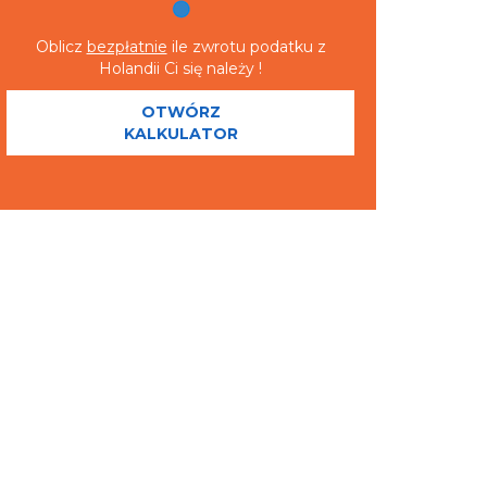
Oblicz
bezpłatnie
ile zwrotu podatku z
Holandii Ci się należy !
OTWÓRZ
KALKULATOR