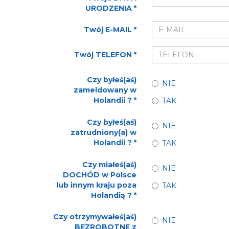
URODZENIA
*
Twój E-MAIL
*
Twój TELEFON
*
Czy byłeś(aś)
NIE
zameldowany w
Holandii ?
*
TAK
Czy byłeś(aś)
NIE
zatrudniony(a) w
Holandii ?
*
TAK
Czy miałeś(aś)
NIE
DOCHÓD w Polsce
lub innym kraju poza
TAK
Holandią ?
*
Czy otrzymywałeś(aś)
NIE
BEZROBOTNE z