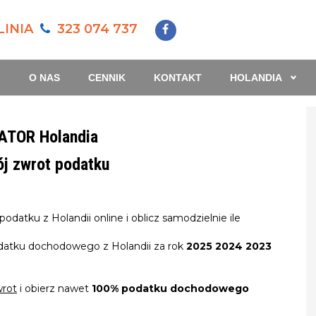
LINIA
323 074 737
.
O NAS
CENNIK
KONTAKT
HOLANDIA
ATOR Holandia
ój zwrot podatku
odatku z Holandii online i oblicz samodzielnie ile
odatku dochodowego z Holandii za rok
2025 2024 2023
rot
i obierz nawet
100%
podatku dochodowego