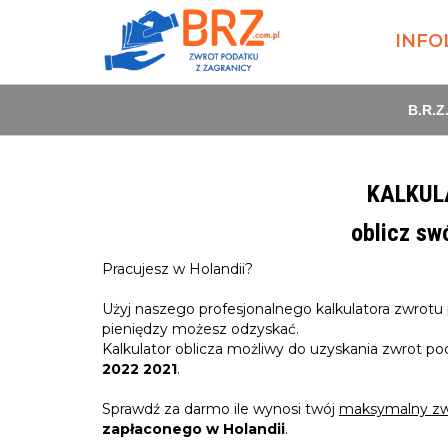
INFO
B.R.Z
KALKUL
oblicz sw
Pracujesz w Holandii?
Użyj naszego profesjonalnego kalkulatora zwrotu p
pieniędzy możesz odzyskać.
Kalkulator oblicza możliwy do uzyskania zwrot p
2022 2021
.
Sprawdź za darmo ile wynosi twój
maksymalny zw
zapłaconego w Holandii
.