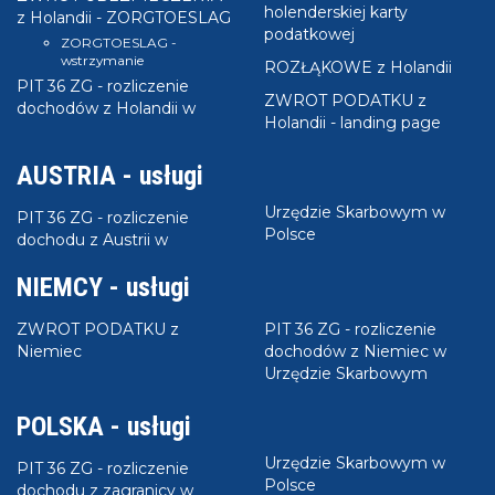
holenderskiej karty
z Holandii - ZORGTOESLAG
podatkowej
ZORGTOESLAG -
wstrzymanie
ROZŁĄKOWE z Holandii
PIT 36 ZG - rozliczenie
ZWROT PODATKU z
dochodów z Holandii w
Holandii - landing page
AUSTRIA - usługi
Urzędzie Skarbowym w
PIT 36 ZG - rozliczenie
Polsce
dochodu z Austrii w
NIEMCY - usługi
ZWROT PODATKU z
PIT 36 ZG - rozliczenie
Niemiec
dochodów z Niemiec w
Urzędzie Skarbowym
POLSKA - usługi
Urzędzie Skarbowym w
PIT 36 ZG - rozliczenie
Polsce
dochodu z zagranicy w