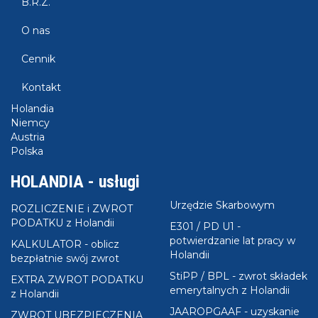
B.R.Z.
zaświadczenie o dochodach Holandia za rok 2022
- Kliknij
TUTAJ
aby pobrać -
formularz UE/WE
O nas
zaświadczenie o dochodach Holandia za rok 2021
KROK 2 - wydrukować obie strony;
Cennik
KORK 3 - wypełnić formularz zgodnie ze wzorem,
który znajdziesz
TUTAJ
.
Kontakt
KORK 4 - złóżyć wniosek o jego potwierdzenie w
Holandia
swoim Urzędzie Skarbowym w Polsce.
Niemcy
Austria
Polska
HOLANDIA - usługi
Urzędzie Skarbowym
ROZLICZENIE i ZWROT
PODATKU z Holandii
E301 / PD U1 -
potwierdzanie lat pracy w
KALKULATOR - oblicz
Holandii
bezpłatnie swój zwrot
StiPP / BPL - zwrot składek
EXTRA ZWROT PODATKU
emerytalnych z Holandii
z Holandii
JAAROPGAAF - uzyskanie
ZWROT UBEZPIECZENIA