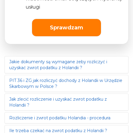
usługi
Sprawdzam
Jakie dokumenty są wymagane żeby rozliczyć i
uzyskać zwrot podatku z Holandii ?
PIT 36 i ZG jak rozliczyć dochody z Holandii w Urzędzie
Żeby wykonać rozliczenie i uzyskać zwrot podatku z
Skarbowym w Polsce ?
Holandii potrzebne ci będą następujące dokumenty:
JAAROPGAAF / JAAROPGAVE
- karta podatkowa od
Jak zlecić rozliczenie i uzyskać zwrot podatku z
PIT 36 i PIT ZG
holednerskiego pracodawcy / świadczeniodawcy
Holandii ?
Osoby, które pracowały na terenie Holandii lub
Jaaropgaaf
>
zobacz wzór
albo
otrzymywaływ tym kraju jakieś świadczenie, mają
Jaaropgave
>
zobacz wzór
albo
Rozliczenie i zwrot podatku Holandia - procedura
Rozliczenie i uzyskanie zwrotu podatku z
obowiazek rozliczyć dochody z Holandii w Polsce,
Salaris
>
zobacz wzór
Holandii możesz zlecić nam na dwa sposoby.
składając w Urzędzie Skarbowym deklarację podatkową
Ile trzeba czekać na zwrot podatku z Holandii ?
KROK 1 - weryfikacja dokumentów.
PIT 36 (PIT-36)
i załącznik
PIT ZG (Z/G)
.