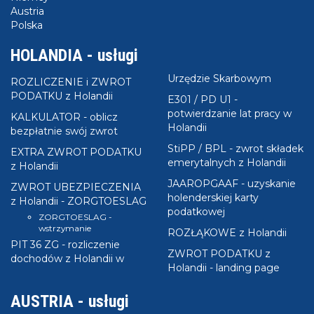
Austria
Polska
HOLANDIA - usługi
Urzędzie Skarbowym
ROZLICZENIE i ZWROT
PODATKU z Holandii
E301 / PD U1 -
potwierdzanie lat pracy w
KALKULATOR - oblicz
Holandii
bezpłatnie swój zwrot
StiPP / BPL - zwrot składek
EXTRA ZWROT PODATKU
emerytalnych z Holandii
z Holandii
JAAROPGAAF - uzyskanie
ZWROT UBEZPIECZENIA
holenderskiej karty
z Holandii - ZORGTOESLAG
podatkowej
ZORGTOESLAG -
wstrzymanie
ROZŁĄKOWE z Holandii
PIT 36 ZG - rozliczenie
ZWROT PODATKU z
dochodów z Holandii w
Holandii - landing page
AUSTRIA - usługi