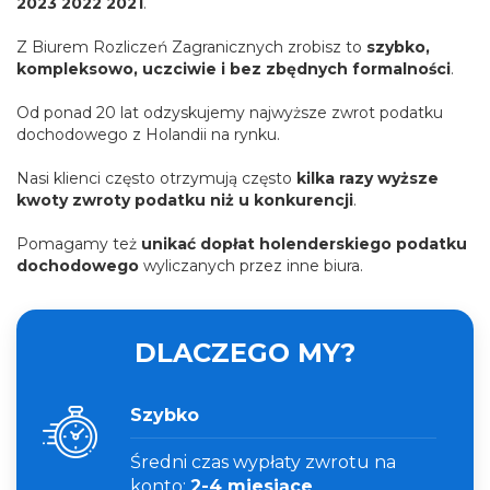
2023 2022 2021
.
Z Biurem Rozliczeń Zagranicznych zrobisz to
szybko,
kompleksowo, uczciwie i bez zbędnych formalności
.
Od ponad 20 lat odzyskujemy najwyższe zwrot podatku
dochodowego z Holandii na rynku.
Nasi klienci często otrzymują często
kilka razy wyższe
kwoty zwroty podatku niż u konkurencji
.
Pomagamy też
unikać dopłat holenderskiego podatku
dochodowego
wyliczanych przez inne biura.
DLACZEGO MY?
Szybko
Średni czas wypłaty zwrotu na
konto:
2-4 miesiące