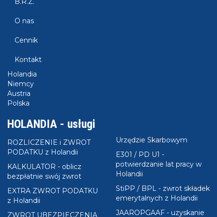
B.R.Z.
zaświadczenie o dochodach Holandia za rok 2022
- Kliknij
TUTAJ
aby pobrać -
formularz UE/WE
O nas
zaświadczenie o dochodach Holandia za rok 2021
KROK 2 - wydrukować obie strony;
Cennik
KORK 3 - wypełnić formularz zgodnie ze wzorem,
który znajdziesz
TUTAJ
.
Kontakt
KORK 4 - złóżyć wniosek o jego potwierdzenie w
Holandia
swoim Urzędzie Skarbowym w Polsce.
Niemcy
Austria
Polska
HOLANDIA - usługi
Urzędzie Skarbowym
ROZLICZENIE i ZWROT
PODATKU z Holandii
E301 / PD U1 -
potwierdzanie lat pracy w
KALKULATOR - oblicz
Holandii
bezpłatnie swój zwrot
StiPP / BPL - zwrot składek
EXTRA ZWROT PODATKU
emerytalnych z Holandii
z Holandii
JAAROPGAAF - uzyskanie
ZWROT UBEZPIECZENIA