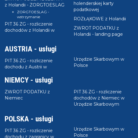
holenderskiej karty
z Holandii - ZORGTOESLAG
podatkowej
ZORGTOESLAG -
wstrzymanie
ROZŁĄKOWE z Holandii
PIT 36 ZG - rozliczenie
ZWROT PODATKU z
dochodów z Holandii w
Holandii - landing page
AUSTRIA - usługi
Urzędzie Skarbowym w
PIT 36 ZG - rozliczenie
Polsce
dochodu z Austrii w
NIEMCY - usługi
ZWROT PODATKU z
PIT 36 ZG - rozliczenie
Niemiec
dochodów z Niemiec w
Urzędzie Skarbowym
POLSKA - usługi
Urzędzie Skarbowym w
PIT 36 ZG - rozliczenie
Polsce
dochodu z zagranicy w