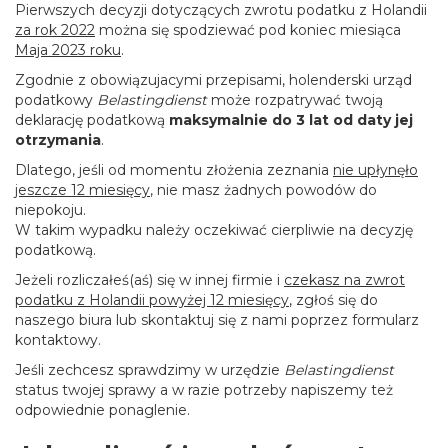
Pierwszych decyzji dotyczących zwrotu podatku z Holandii
za rok 2022
można się spodziewać pod koniec miesiąca
Maja 2023 roku
.
Zgodnie z obowiązujacymi przepisami, holenderski urząd
podatkowy
Belastingdienst
może rozpatrywać twoją
deklarację podatkową
maksymalnie do 3 lat od daty jej
otrzymania
.
Dlatego, jeśli od momentu złożenia zeznania
nie upłynęło
jeszcze 12 miesięcy
, nie masz żadnych powodów do
niepokoju.
W takim wypadku należy oczekiwać cierpliwie na decyzję
podatkową.
Jeżeli rozliczałeś(aś) się w innej firmie i
czekasz na zwrot
podatku z Holandii powyżej 12 miesięcy
, zgłoś się do
naszego biura lub skontaktuj się z nami poprzez formularz
kontaktowy.
Jeśli zechcesz sprawdzimy w urzędzie
Belastingdienst
status twojej sprawy a w razie potrzeby napiszemy też
odpowiednie ponaglenie.