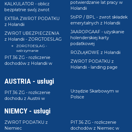
36 i ZG.
potwierdzanie lat pracy w
KALKULATOR - oblicz
TUTAJ pełna treść zgody
.
Holandii
bezpłatnie swój zwrot
StiPP / BPL - zwrot składek
EXTRA ZWROT PODATKU
emerytalnych z Holandii
z Holandii
JAAROPGAAF - uzyskanie
ZWROT UBEZPIECZENIA
holenderskiej karty
z Holandii - ZORGTOESLAG
podatkowej
ZORGTOESLAG -
wstrzymanie
ROZŁĄKOWE z Holandii
PIT 36 ZG - rozliczenie
ZWROT PODATKU z
dochodów z Holandii w
Holandii - landing page
AUSTRIA - usługi
Urzędzie Skarbowym w
PIT 36 ZG - rozliczenie
Polsce
dochodu z Austrii w
NIEMCY - usługi
ZWROT PODATKU z
PIT 36 ZG - rozliczenie
Niemiec
dochodów z Niemiec w