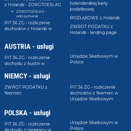
holenderskiej karty
z Holandii - ZORGTOESLAG
podatkowej
ZORGTOESLAG -
wstrzymanie
ROZŁĄKOWE z Holandii
PIT 36 ZG - rozliczenie
ZWROT PODATKU z
dochodów z Holandii w
Holandii - landing page
AUSTRIA - usługi
Urzędzie Skarbowym w
PIT 36 ZG - rozliczenie
Polsce
dochodu z Austrii w
NIEMCY - usługi
ZWROT PODATKU z
PIT 36 ZG - rozliczenie
Niemiec
dochodów z Niemiec w
Urzędzie Skarbowym
POLSKA - usługi
Urzędzie Skarbowym w
PIT 36 ZG - rozliczenie
Polsce
dochodu z zagranicy w