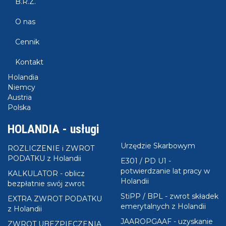
B.R.Z.
zaświadczenie o dochodach Holandia za rok 2022
- Kliknij
TUTAJ
aby pobrać -
formularz UE/WE
O nas
zaświadczenie o dochodach Holandia za rok 2021
KROK 2 - wydrukować obie strony;
Cennik
KORK 3 - wypełnić formularz zgodnie ze wzorem,
który znajdziesz
TUTAJ
.
Kontakt
KORK 4 - złóżyć wniosek o jego potwierdzenie w
Holandia
swoim Urzędzie Skarbowym w Polsce.
Niemcy
Austria
Polska
HOLANDIA - usługi
Urzędzie Skarbowym
ROZLICZENIE i ZWROT
PODATKU z Holandii
E301 / PD U1 -
potwierdzanie lat pracy w
KALKULATOR - oblicz
Holandii
bezpłatnie swój zwrot
StiPP / BPL - zwrot składek
EXTRA ZWROT PODATKU
emerytalnych z Holandii
z Holandii
JAAROPGAAF - uzyskanie
ZWROT UBEZPIECZENIA