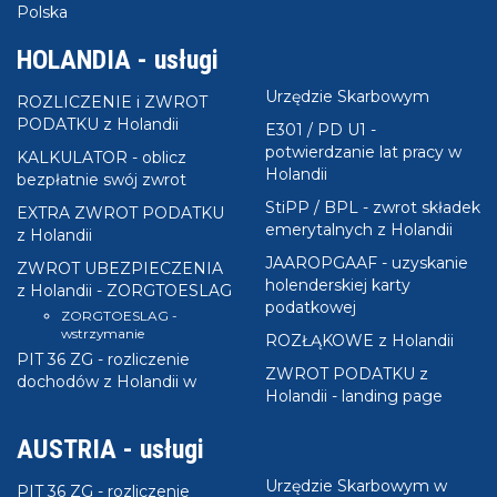
Polska
HOLANDIA - usługi
Urzędzie Skarbowym
ROZLICZENIE i ZWROT
PODATKU z Holandii
E301 / PD U1 -
potwierdzanie lat pracy w
KALKULATOR - oblicz
Holandii
bezpłatnie swój zwrot
StiPP / BPL - zwrot składek
EXTRA ZWROT PODATKU
emerytalnych z Holandii
z Holandii
JAAROPGAAF - uzyskanie
ZWROT UBEZPIECZENIA
holenderskiej karty
z Holandii - ZORGTOESLAG
podatkowej
ZORGTOESLAG -
wstrzymanie
ROZŁĄKOWE z Holandii
PIT 36 ZG - rozliczenie
ZWROT PODATKU z
dochodów z Holandii w
Holandii - landing page
AUSTRIA - usługi
Urzędzie Skarbowym w
PIT 36 ZG - rozliczenie