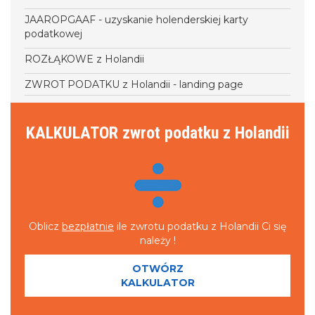
JAAROPGAAF - uzyskanie holenderskiej karty
podatkowej
ROZŁĄKOWE z Holandii
ZWROT PODATKU z Holandii - landing page
KALKULATOR zwrot podatku z Holandii
Oblicz
bezpłatnie
ile zwrotu podatku z Holandii Ci się
należy !
OTWÓRZ
KALKULATOR