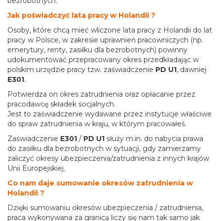
bezrobotnych.
Jak poświadczyć lata pracy w Holandii ?
Osoby, które chcą mieć wliczone lata pracy z Holandii do lat
pracy w Polsce, w zakresie uprawnień pracowniczych (np.
emerytury, renty, zasiłku dla bezrobotnych) powinny
udokumentować przepracowany okres przedkładając w
polskim urzędzie pracy tzw. zaświadczenie
PD U1
, dawniej
E301
.
Potwierdza on okres zatrudnienia oraz opłacanie przez
pracodawcę składek socjalnych.
Jest to zaświadczenie wydawane przez instytucje właściwe
do spraw zatrudnienia w kraju, w którym pracowałeś.
Zaświadczenie
E301
/
PD U1
służy m.in. do nabycia prawa
do zasiłku dla bezrobotnych w sytuacji, gdy zamierzamy
zaliczyć okresy ubezpieczenia/zatrudnienia z innych krajów
Unii Europejskiej.
Co nam daje sumowanie okresów zatrudnienia w
Holandii ?
Dzięki sumowaniu okresów ubezpieczenia / zatrudnienia,
praca wykonywana za granicą liczy się nam tak samo jak