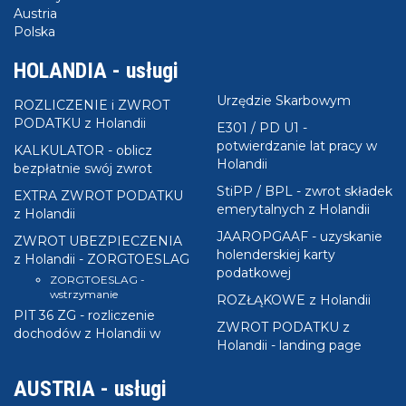
Austria
Polska
HOLANDIA - usługi
Urzędzie Skarbowym
ROZLICZENIE i ZWROT
PODATKU z Holandii
E301 / PD U1 -
potwierdzanie lat pracy w
KALKULATOR - oblicz
Holandii
bezpłatnie swój zwrot
StiPP / BPL - zwrot składek
EXTRA ZWROT PODATKU
emerytalnych z Holandii
z Holandii
JAAROPGAAF - uzyskanie
ZWROT UBEZPIECZENIA
holenderskiej karty
z Holandii - ZORGTOESLAG
podatkowej
ZORGTOESLAG -
wstrzymanie
ROZŁĄKOWE z Holandii
PIT 36 ZG - rozliczenie
ZWROT PODATKU z
dochodów z Holandii w
Holandii - landing page
AUSTRIA - usługi