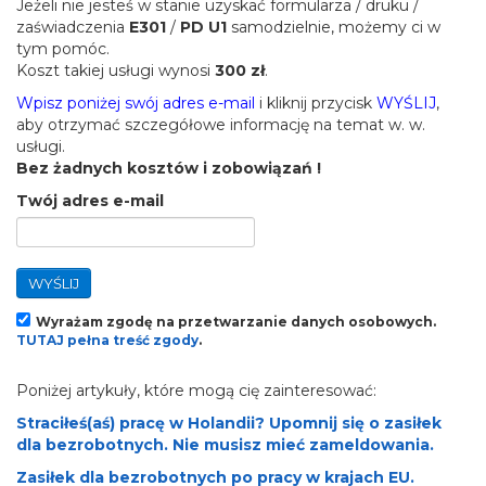
Jeżeli nie jesteś w stanie uzyskać formularza / druku /
zaświadczenia
E301
/
PD U1
samodzielnie, możemy ci w
tym pomóc.
Koszt takiej usługi wynosi
300 zł
.
Wpisz poniżej swój adres e-mail
i kliknij przycisk
WYŚLIJ
,
aby otrzymać szczegółowe informację na temat w. w.
usługi.
Bez żadnych kosztów i zobowiązań !
Twój adres e-mail
WYŚLIJ
Wyrażam zgodę na przetwarzanie danych osobowych.
TUTAJ pełna treść zgody
.
Poniżej artykuły, które mogą cię zainteresować:
Straciłeś(aś) pracę w Holandii? Upomnij się o zasiłek
dla bezrobotnych. Nie musisz mieć zameldowania.
Zasiłek dla bezrobotnych po pracy w krajach EU.