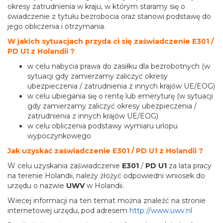
okresy zatrudnienia w kraju, w którym staramy się o
świadczenie z tytułu bezrobocia oraz stanowi podstawę do
jego obliczenia i otrzymania.
W jakich sytuacjach przyda ci się zaświadczenie E301 /
PD U1 z Holandii ?
w celu nabycia prawa do zasiłku dla bezrobotnych (w
sytuacji gdy zamierzamy zaliczyć okresy
ubezpieczenia / zatrudnienia z innych krajów UE/EOG)
w celu ubiegania się o rentę lub emeryturę (w sytuacji
gdy zamierzamy zaliczyć okresy ubezpieczenia /
zatrudnienia z innych krajów UE/EOG)
w celu obliczenia podstawy wymiaru urlopu
wypoczynkowego
Jak uzyskać zaświadczenie E301 / PD U1 z Holandii ?
W celu uzyskania zaświadczenie
E301
/
PD U1
za lata pracy
na terenie Holandii, należy żłożyć odpowiedni wniosek do
urzędu o nazwie
UWV
w Holandii.
Wiecej informacji na ten temat można znaleźć na stronie
internetowej urzędu, pod adresem
http://www.uwv.nl