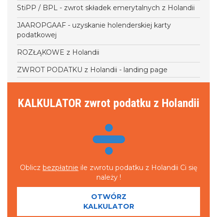
StiPP / BPL - zwrot składek emerytalnych z Holandii
JAAROPGAAF - uzyskanie holenderskiej karty
podatkowej
ROZŁĄKOWE z Holandii
ZWROT PODATKU z Holandii - landing page
KALKULATOR zwrot podatku z Holandii
Oblicz
bezpłatnie
ile zwrotu podatku z Holandii Ci się
należy !
OTWÓRZ
KALKULATOR