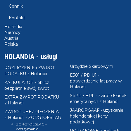
- Kliknij
TUTAJ
aby pobrać -
formularz UE/WE
Cennik
zaświadczenie o dochodach Holandia za rok 2022
- Kliknij
TUTAJ
aby pobrać -
formularz UE/WE
Kontakt
zaświadczenie o dochodach Holandia za rok 2021
KROK 2 - wydrukować obie strony;
Holandia
KORK 3 - wypełnić formularz zgodnie ze wzorem,
Niemcy
który znajdziesz
TUTAJ
.
Austria
KORK 4 - złóżyć wniosek o jego potwierdzenie w
Polska
swoim Urzędzie Skarbowym w Polsce.
HOLANDIA - usługi
Urzędzie Skarbowym
ROZLICZENIE i ZWROT
PODATKU z Holandii
E301 / PD U1 -
potwierdzanie lat pracy w
KALKULATOR - oblicz
Holandii
bezpłatnie swój zwrot
StiPP / BPL - zwrot składek
EXTRA ZWROT PODATKU
emerytalnych z Holandii
z Holandii
JAAROPGAAF - uzyskanie
ZWROT UBEZPIECZENIA
holenderskiej karty
z Holandii - ZORGTOESLAG
podatkowej
ZORGTOESLAG -
wstrzymanie
ROZŁĄKOWE z Holandii