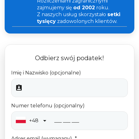
Rozliczeniami zagranicznymi
zajmujemy się
od 2002
roku.
Z naszych usług skorzystało
setki
tysięcy
zadowolonych klientów.
Odbierz swój podatek!
Imię i Nazwisko (opcjonalne)
Numer telefonu (opcjonalny)
+48
Adres email (wymagany)
*